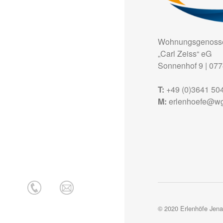
Wohnungsgenosse
„Carl Zeiss“ eG
Sonnenhof 9
|
077
T:
+49 (0)3641 50
M:
erlenhoefe@wg
© 2020 Erlenhöfe Jena