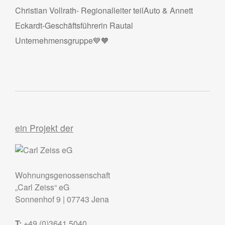
Christian Vollrath- Regionalleiter teilAuto & Annett
Eckardt-Geschäftsführerin Rautal
Unternehmensgruppe💙🧡
ein Projekt der
Wohnungsgenossenschaft
„Carl Zeiss“ eG
Sonnenhof 9
|
07743
Jena
T:
+49 (0)3641 5040