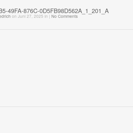
B5-49FA-876C-0D5FB98D562A_1_201_A
edrich
on Juni 27, 2025
in
|
No Comments