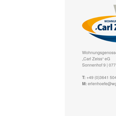
Wohnungsgenosse
„Carl Zeiss“ eG
Sonnenhof 9
|
077
T:
+49 (0)3641 50
M:
erlenhoefe@wg