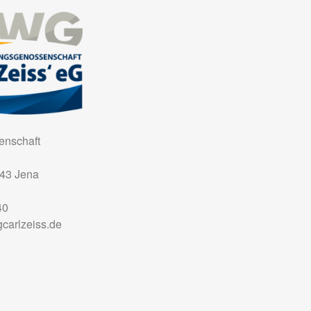
nschaft
43
Jena
40
carlzeiss.de