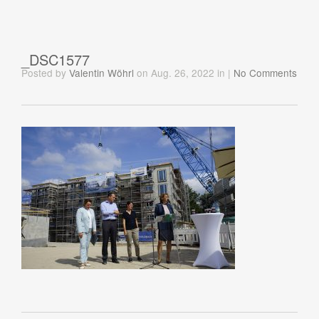
_DSC1577
Posted
by
Valentin Wöhrl
on Aug. 26, 2022
in
|
No Comments