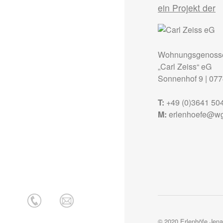
ein Projekt der
Wohnungsgenosse
„Carl Zeiss“ eG
Sonnenhof 9
|
077
T:
+49 (0)3641 50
M:
erlenhoefe@wg
© 2020 Erlenhöfe Jena