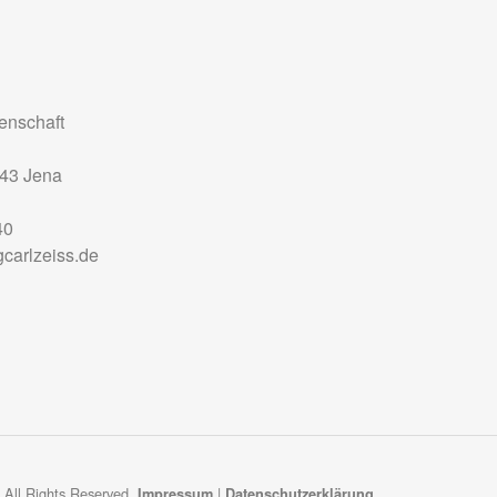
nschaft
43
Jena
40
carlzeiss.de
 All Rights Reserved.
|
Impressum
Datenschutzerklärung