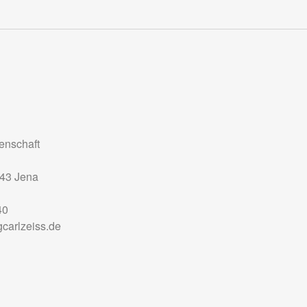
nschaft
43
Jena
40
carlzeiss.de