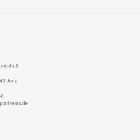
nschaft
43
Jena
40
carlzeiss.de