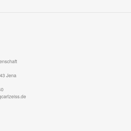
nschaft
43
Jena
40
carlzeiss.de